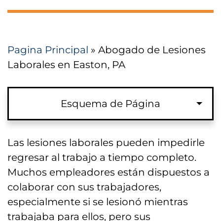
Pagina Principal
»
Abogado de Lesiones
Laborales en Easton, PA
Esquema de Página
Llevar su Reclamo de Compensación
Las lesiones laborales pueden impedirle
de Trabajadores a los Tribunales en
regresar al trabajo a tiempo completo.
Easton, PA
Muchos empleadores están dispuestos a
colaborar con sus trabajadores,
Negociación de Acuerdos para la
especialmente si se lesionó mientras
Compensación de Trabajadores en
trabajaba para ellos, pero sus