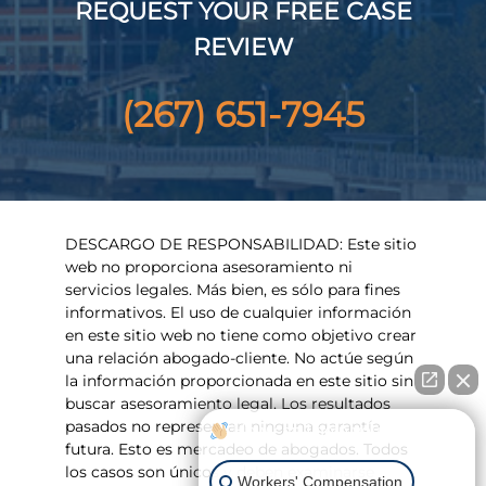
REQUEST YOUR FREE CASE
REVIEW
(267) 651-7945
DESCARGO DE RESPONSABILIDAD: Este sitio
web no proporciona asesoramiento ni
servicios legales. Más bien, es sólo para fines
informativos. El uso de cualquier información
en este sitio web no tiene como objetivo crear
una relación abogado-cliente. No actúe según
la información proporcionada en este sitio sin
buscar asesoramiento legal. Los resultados
pasados ​​no representan ninguna garantía
How can I help you?
futura. Esto es mercadeo de abogados. Todos
los casos son únicos y deben examinarse
Workers' Compensation